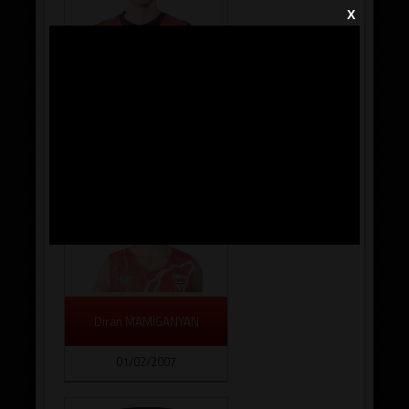
X
Ege ALTIN
29/09/2006
Diran MAMİGANYAN
01/02/2007