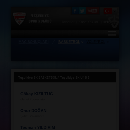
Haberler
Köşe Yazıları
İletişim
|
|
MAÇ SONUÇLARI
BASKETBOL
VOLEYBOL
HAKKIMIZDA
FOTO GALERİ
TEŞVİKİYE STORE
Teşvikiye SK BASKETBOL / Teşvikiye SK U18 B
ZİYARETÇİ DEFTERİ
ANTRENÖRLERİMİZ
Gökay KIZILTUĞ
Genel Koordinator
TAKIMLAR
Onur DOĞAN
HAFTALIK MAÇ PROGRAMI
Şube Sorumlusu
KAMPLAR
Teoman YILDIRIM