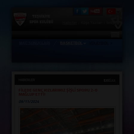
Haberler
Köşe Yazıları
İletişim
|
|
MAÇ SONUÇLARI
BASKETBOL
VOLEYBOL
HAKKIMIZDA
FOTO GALERİ
TEŞVİKİYE STORE
HABERLER
geri >>
ZİYARETÇİ DEFTERİ
FİLEDE GENÇ KIZLARIMIZ ŞİŞLİ SPORU 2-0
MAĞLUP ETTİ!
ANTRENÖRLERİMİZ
09/11/2024
TAKIMLAR
HAFTALIK MAÇ PROGRAMI
KAMPLAR