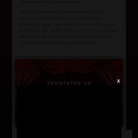
üstünlüğümüzü açıkça ortaya koyduk.
Maçı 2-0’lık net bir galibiyetle tamamlayan Genç Kız
Takımımız, sezona güçlü bir başlangıç yapmanın
mutluluğunu yaşadı. Oyuncularımızın gösterdiği mücadele
ve kazanma azmi, gelecek maçlar için büyük bir motivasyon
kaynağı oldu. Bu güzel galibiyet, sezonun geri kalanında
elde edeceğimiz başarılara güçlü bir temel attı.
X
Basketbol
Voleybol
Jimnastic
Teşvikiye de Bu Hafta