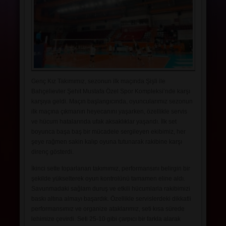
SALONLAR
Genç Kız Takımımız, sezonun ilk maçında Şişli ile
Bahçelievler Şehit Mustafa Özel Spor Kompleksi’nde karşı
karşıya geldi. Maçın başlangıcında, oyuncularımız sezonun
ilk maçına çıkmanın heyecanını yaşarken, özellikle servis
ve hücum hatalarında ufak aksaklıklar yaşandı. İlk set
boyunca başa baş bir mücadele sergileyen ekibimiz, her
şeye rağmen sakin kalıp oyuna tutunarak rakibine karşı
direnç gösterdi.
İkinci sette toparlanan takımımız, performansını belirgin bir
şekilde yükselterek oyun kontrolünü tamamen eline aldı.
Savunmadaki sağlam duruş ve etkili hücumlarla rakibimizi
baskı altına almayı başardık. Özellikle servislerdeki dikkatli
performansımız ve organize ataklarımız, seti kısa sürede
lehimize çevirdi. Seti 25-10 gibi çarpıcı bir farkla alarak